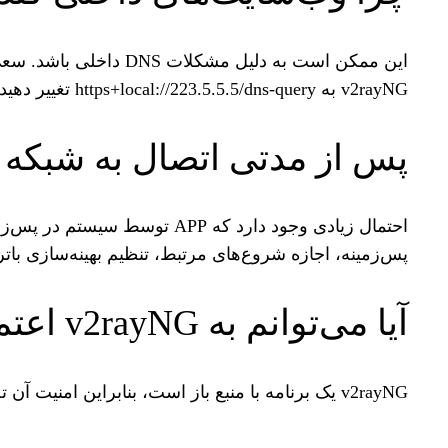
v2rayNG به https+local://223.5.5.5/dns-query تغییر دهید.
پس از مدتی اتصال به شبکه
پس‌زمینه، اجازه شروع‌های مرتبط، تنظیم بهینه‌سازی بات
آیا می‌توانم به v2rayNG اعتماد کنم؟
v2rayNG یک برنامه با منبع باز است، بنابراین امنیت آن تضمین شده است. در عین حال، این یک نرم افزار رایگان است.