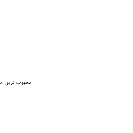
رفتن
به
محتوا
محبوب ترین مشتری اندروید با 